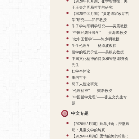
【2020年10月期】张学智教授：关
于王夫之周易哲学的研究
【2020年09月期】“黄老道家政治哲
学”研究——郑开教授
朱子学与阳明学研究——吴震教授
“中国经典诠释学”——景海峰教授
“做中国哲学”——陈少明教授
生生伦理学——杨泽波教授
儒学的现代价值——吴根友教授
中国文化精神的特质和智慧 郭齐勇
先生
仁学本体论
事的哲学
荀子人性论研究
“伦理精神”——樊浩教授
“中国哲学元理”——张立文先生专
题
中文专题
【2026年5月期】羚羊挂角，澄澈透
明：儿童文学的纯真
【2026年4月期】柔情婉媚的暗影：