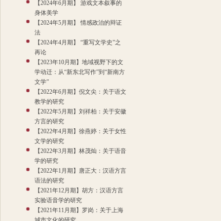
【2024年6月期】 游戏文本叙事的
身体美学
【2024年5月期】 情感政治的辩证
法
【2024年4月期】 “重写文学史”之
再论
【2023年10月期】地域视野下的文
学动迁：从“新东北写作”到“新南方
文学”
【2022年6月期】倪文尖：关于语文
教学的研究
【2022年5月期】刘祥柏：关于安徽
方言的研究
【2022年4月期】徐燕婷：关于女性
文学的研究
【2022年3月期】林茂灿：关于语音
学的研究
【2022年1月期】唐正大：汉语方言
语法的研究
【2021年12月期】胡方：汉语方言
实验语音学的研究
【2021年11月期】罗岗：关于上海
城市文化的研究