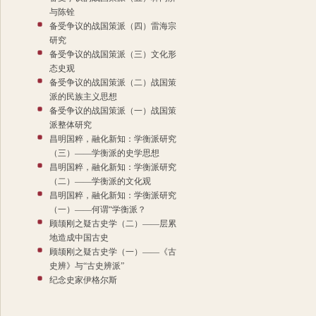
与陈铨
备受争议的战国策派（四）雷海宗
研究
备受争议的战国策派（三）文化形
态史观
备受争议的战国策派（二）战国策
派的民族主义思想
备受争议的战国策派（一）战国策
派整体研究
昌明国粹，融化新知：学衡派研究
（三）——学衡派的史学思想
昌明国粹，融化新知：学衡派研究
（二）——学衡派的文化观
昌明国粹，融化新知：学衡派研究
（一）——何谓“学衡派？
顾颉刚之疑古史学（二）——层累
地造成中国古史
顾颉刚之疑古史学（一）——《古
史辨》与“古史辨派”
纪念史家伊格尔斯