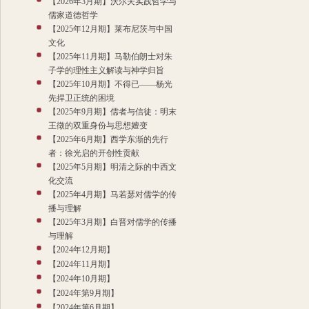
【2026年3月期】沃尔夫实践哲学与
儒家道德哲学
【2025年12月期】莱布尼茨与中国
文化
【2025年11月期】马勒伯朗士对朱
子学的理性主义解读与神学归旨
【2025年10月期】不得已——杨光
先捍卫正统的困境
【2025年9月期】儒者与信徒：明末
王徵的双重身份与思想嬗变
【2025年6月期】西学东渐的先行
者：徐光启的开创性贡献
【2025年5月期】明清之际的中西文
化交流
【2025年4月期】马若瑟对儒学的传
播与理解
【2025年3月期】白晋对儒学的传播
与理解
【2024年12月期】
【2024年11月期】
【2024年10月期】
【2024年第9月期】
【2024年第6月期】