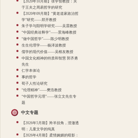
【2020年10月期】张学智教授：关
于王夫之周易哲学的研究
【2020年09月期】“黄老道家政治哲
学”研究——郑开教授
朱子学与阳明学研究——吴震教授
“中国经典诠释学”——景海峰教授
“做中国哲学”——陈少明教授
生生伦理学——杨泽波教授
儒学的现代价值——吴根友教授
中国文化精神的特质和智慧 郭齐勇
先生
仁学本体论
事的哲学
荀子人性论研究
“伦理精神”——樊浩教授
“中国哲学元理”——张立文先生专
题
中文专题
【2026年5月期】羚羊挂角，澄澈透
明：儿童文学的纯真
【2026年4月期】柔情婉媚的暗影：