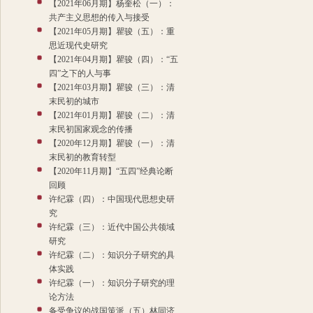
【2021年06月期】杨奎松（一）：
共产主义思想的传入与接受
【2021年05月期】瞿骏（五）：重
思近现代史研究
【2021年04月期】瞿骏（四）：“五
四”之下的人与事
【2021年03月期】瞿骏（三）：清
末民初的城市
【2021年01月期】瞿骏（二）：清
末民初国家观念的传播
【2020年12月期】瞿骏（一）：清
末民初的教育转型
【2020年11月期】“五四”经典论断
回顾
许纪霖（四）：中国现代思想史研
究
许纪霖（三）：近代中国公共领域
研究
许纪霖（二）：知识分子研究的具
体实践
许纪霖（一）：知识分子研究的理
论方法
备受争议的战国策派（五）林同济