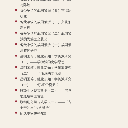
与陈铨
备受争议的战国策派（四）雷海宗
研究
备受争议的战国策派（三）文化形
态史观
备受争议的战国策派（二）战国策
派的民族主义思想
备受争议的战国策派（一）战国策
派整体研究
昌明国粹，融化新知：学衡派研究
（三）——学衡派的史学思想
昌明国粹，融化新知：学衡派研究
（二）——学衡派的文化观
昌明国粹，融化新知：学衡派研究
（一）——何谓“学衡派？
顾颉刚之疑古史学（二）——层累
地造成中国古史
顾颉刚之疑古史学（一）——《古
史辨》与“古史辨派”
纪念史家伊格尔斯