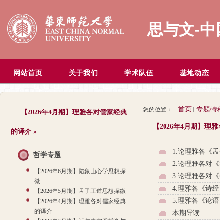
思与文-
网站首页
关于我们
学术队伍
基地动态
首页
专题特
您的位置：
【2026年4月期】理雅各对儒家经典
【2026年4月期】理
的译介
»
1.论理雅各《
哲学专题
2.论理雅各对
【2026年6月期】陆象山心学思想探
3.论理雅各对
微
4.理雅各《诗
【2026年5月期】孟子王道思想探微
5.理雅各《论
【2026年4月期】理雅各对儒家经典
的译介
本期导读