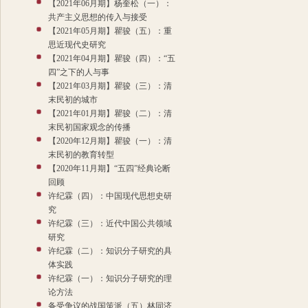
【2021年06月期】杨奎松（一）：
共产主义思想的传入与接受
【2021年05月期】瞿骏（五）：重
思近现代史研究
【2021年04月期】瞿骏（四）：“五
四”之下的人与事
【2021年03月期】瞿骏（三）：清
末民初的城市
【2021年01月期】瞿骏（二）：清
末民初国家观念的传播
【2020年12月期】瞿骏（一）：清
末民初的教育转型
【2020年11月期】“五四”经典论断
回顾
许纪霖（四）：中国现代思想史研
究
许纪霖（三）：近代中国公共领域
研究
许纪霖（二）：知识分子研究的具
体实践
许纪霖（一）：知识分子研究的理
论方法
备受争议的战国策派（五）林同济