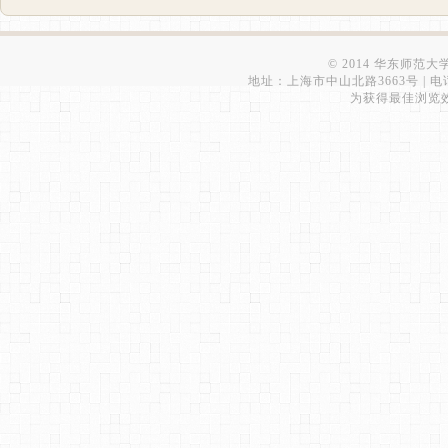
© 2014 华东师范
地址：上海市中山北路3663号 | 电话：6223
为获得最佳浏览效