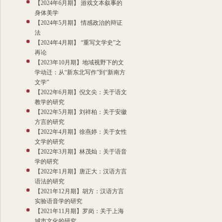
【2024年6月期】 游戏文本叙事的
身体美学
【2024年5月期】 情感政治的辩证
法
【2024年4月期】 “重写文学史”之
再论
【2023年10月期】地域视野下的文
学动迁：从“新东北写作”到“新南方
文学”
【2022年6月期】倪文尖：关于语文
教学的研究
【2022年5月期】刘祥柏：关于安徽
方言的研究
【2022年4月期】徐燕婷：关于女性
文学的研究
【2022年3月期】林茂灿：关于语音
学的研究
【2022年1月期】唐正大：汉语方言
语法的研究
【2021年12月期】胡方：汉语方言
实验语音学的研究
【2021年11月期】罗岗：关于上海
城市文化的研究