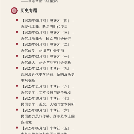
——常读常新《红楼梦》
历史专题
【2026年06月期】冯筱才（四）：
近现代工商、阶层与时代变局
【2026年05月期】冯筱才（三）：
近代江浙商会、民众与社会研究
【2026年04月期】冯筱才（二）：
近代政制、商团与社会变局
【2026年03月期】冯筱才（一）：
近代商人、商会与地方社会探析
【2025年12月期】李孝迁（九）：
战时及近代史学论辩、反响及历史
书写探析
【2025年11月期】李孝迁（八）：
近代史学：文本传播与论争视图
【2025年10月期】李孝迁（七）：
民国史学：观念、人物与文本探析
【2025年09月期】李孝迁（六）：
民国西方思想传播、影响及本土回
应研究
【2025年06月期】李孝迁（五）：