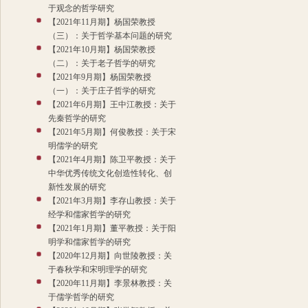
于观念的哲学研究
【2021年11月期】杨国荣教授
（三）：关于哲学基本问题的研究
【2021年10月期】杨国荣教授
（二）：关于老子哲学的研究
【2021年9月期】杨国荣教授
（一）：关于庄子哲学的研究
【2021年6月期】王中江教授：关于
先秦哲学的研究
【2021年5月期】何俊教授：关于宋
明儒学的研究
【2021年4月期】陈卫平教授：关于
中华优秀传统文化创造性转化、创
新性发展的研究
【2021年3月期】李存山教授：关于
经学和儒家哲学的研究
【2021年1月期】董平教授：关于阳
明学和儒家哲学的研究
【2020年12月期】向世陵教授：关
于春秋学和宋明理学的研究
【2020年11月期】李景林教授：关
于儒学哲学的研究