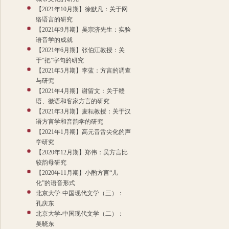
【2021年10月期】徐默凡：关于网
络语言的研究
【2021年9月期】吴宗济先生：实验
语音学的成就
【2021年6月期】张伯江教授：关
于“把”字句的研究
【2021年5月期】李蓝：方言的调查
与研究
【2021年4月期】谢留文：关于赣
语、徽语和客家方言的研究
【2021年3月期】麦耘教授：关于汉
语方言学和音韵学的研究
【2021年1月期】高元音舌尖化的声
学研究
【2020年12月期】郑伟：吴方言比
较韵母研究
【2020年11月期】小酌方言“儿
化”的语音形式
北京大学-中国现代文学（三）：
孔庆东
北京大学-中国现代文学（二）：
吴晓东