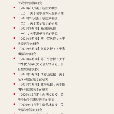
于观念的哲学研究
【2021年11月期】杨国荣教授
（三）：关于哲学基本问题的研究
【2021年10月期】杨国荣教授
（二）：关于老子哲学的研究
【2021年9月期】杨国荣教授
（一）：关于庄子哲学的研究
【2021年6月期】王中江教授：关于
先秦哲学的研究
【2021年5月期】何俊教授：关于宋
明儒学的研究
【2021年4月期】陈卫平教授：关于
中华优秀传统文化创造性转化、创
新性发展的研究
【2021年3月期】李存山教授：关于
经学和儒家哲学的研究
【2021年1月期】董平教授：关于阳
明学和儒家哲学的研究
【2020年12月期】向世陵教授：关
于春秋学和宋明理学的研究
【2020年11月期】李景林教授：关
于儒学哲学的研究