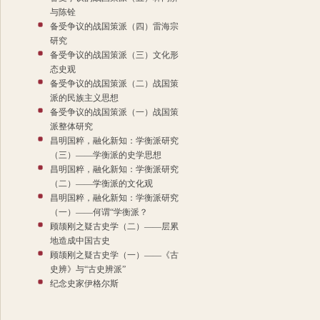
与陈铨
备受争议的战国策派（四）雷海宗
研究
备受争议的战国策派（三）文化形
态史观
备受争议的战国策派（二）战国策
派的民族主义思想
备受争议的战国策派（一）战国策
派整体研究
昌明国粹，融化新知：学衡派研究
（三）——学衡派的史学思想
昌明国粹，融化新知：学衡派研究
（二）——学衡派的文化观
昌明国粹，融化新知：学衡派研究
（一）——何谓“学衡派？
顾颉刚之疑古史学（二）——层累
地造成中国古史
顾颉刚之疑古史学（一）——《古
史辨》与“古史辨派”
纪念史家伊格尔斯