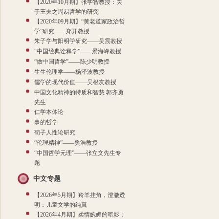
【2020年10月期】张学智教授：关
于王夫之周易哲学的研究
【2020年09月期】“黄老道家政治哲
学”研究——郑开教授
朱子学与阳明学研究——吴震教授
“中国经典诠释学”——景海峰教授
“做中国哲学”——陈少明教授
生生伦理学——杨泽波教授
儒学的现代价值——吴根友教授
中国文化精神的特质和智慧 郭齐勇
先生
仁学本体论
事的哲学
荀子人性论研究
“伦理精神”——樊浩教授
“中国哲学元理”——张立文先生专
题
中文专题
【2026年5月期】羚羊挂角，澄澈透
明：儿童文学的纯真
【2026年4月期】柔情婉媚的暗影：