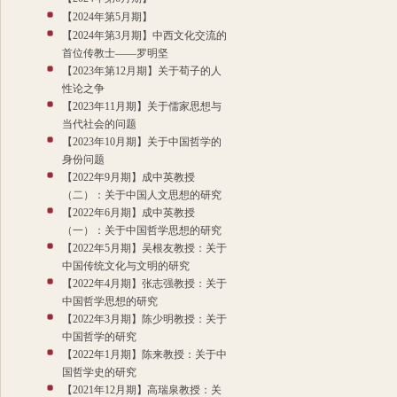
【2024年第5月期】
【2024年第3月期】中西文化交流的
首位传教士——罗明坚
【2023年第12月期】关于荀子的人
性论之争
【2023年11月期】关于儒家思想与
当代社会的问题
【2023年10月期】关于中国哲学的
身份问题
【2022年9月期】成中英教授
（二）：关于中国人文思想的研究
【2022年6月期】成中英教授
（一）：关于中国哲学思想的研究
【2022年5月期】吴根友教授：关于
中国传统文化与文明的研究
【2022年4月期】张志强教授：关于
中国哲学思想的研究
【2022年3月期】陈少明教授：关于
中国哲学的研究
【2022年1月期】陈来教授：关于中
国哲学史的研究
【2021年12月期】高瑞泉教授：关