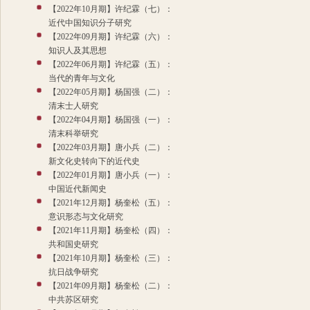
【2022年10月期】许纪霖（七）：
近代中国知识分子研究
【2022年09月期】许纪霖（六）：
知识人及其思想
【2022年06月期】许纪霖（五）：
当代的青年与文化
【2022年05月期】杨国强（二）：
清末士人研究
【2022年04月期】杨国强（一）：
清末科举研究
【2022年03月期】唐小兵（二）：
新文化史转向下的近代史
【2022年01月期】唐小兵（一）：
中国近代新闻史
【2021年12月期】杨奎松（五）：
意识形态与文化研究
【2021年11月期】杨奎松（四）：
共和国史研究
【2021年10月期】杨奎松（三）：
抗日战争研究
【2021年09月期】杨奎松（二）：
中共苏区研究