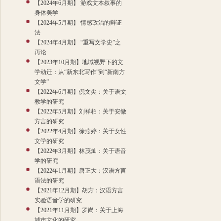
【2024年6月期】 游戏文本叙事的
身体美学
【2024年5月期】 情感政治的辩证
法
【2024年4月期】 “重写文学史”之
再论
【2023年10月期】地域视野下的文
学动迁：从“新东北写作”到“新南方
文学”
【2022年6月期】倪文尖：关于语文
教学的研究
【2022年5月期】刘祥柏：关于安徽
方言的研究
【2022年4月期】徐燕婷：关于女性
文学的研究
【2022年3月期】林茂灿：关于语音
学的研究
【2022年1月期】唐正大：汉语方言
语法的研究
【2021年12月期】胡方：汉语方言
实验语音学的研究
【2021年11月期】罗岗：关于上海
城市文化的研究