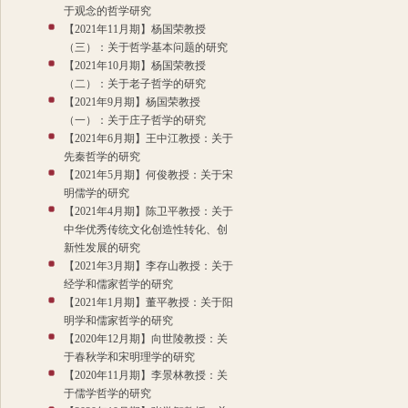
于观念的哲学研究
【2021年11月期】杨国荣教授
（三）：关于哲学基本问题的研究
【2021年10月期】杨国荣教授
（二）：关于老子哲学的研究
【2021年9月期】杨国荣教授
（一）：关于庄子哲学的研究
【2021年6月期】王中江教授：关于
先秦哲学的研究
【2021年5月期】何俊教授：关于宋
明儒学的研究
【2021年4月期】陈卫平教授：关于
中华优秀传统文化创造性转化、创
新性发展的研究
【2021年3月期】李存山教授：关于
经学和儒家哲学的研究
【2021年1月期】董平教授：关于阳
明学和儒家哲学的研究
【2020年12月期】向世陵教授：关
于春秋学和宋明理学的研究
【2020年11月期】李景林教授：关
于儒学哲学的研究