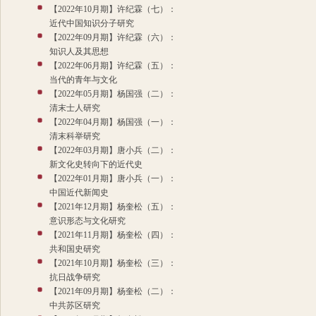
【2022年10月期】许纪霖（七）：
近代中国知识分子研究
【2022年09月期】许纪霖（六）：
知识人及其思想
【2022年06月期】许纪霖（五）：
当代的青年与文化
【2022年05月期】杨国强（二）：
清末士人研究
【2022年04月期】杨国强（一）：
清末科举研究
【2022年03月期】唐小兵（二）：
新文化史转向下的近代史
【2022年01月期】唐小兵（一）：
中国近代新闻史
【2021年12月期】杨奎松（五）：
意识形态与文化研究
【2021年11月期】杨奎松（四）：
共和国史研究
【2021年10月期】杨奎松（三）：
抗日战争研究
【2021年09月期】杨奎松（二）：
中共苏区研究