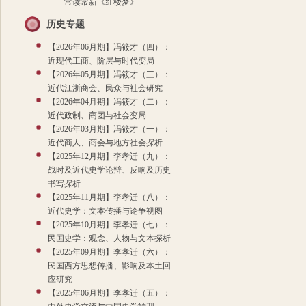
——常读常新《红楼梦》
历史专题
【2026年06月期】冯筱才（四）：
近现代工商、阶层与时代变局
【2026年05月期】冯筱才（三）：
近代江浙商会、民众与社会研究
【2026年04月期】冯筱才（二）：
近代政制、商团与社会变局
【2026年03月期】冯筱才（一）：
近代商人、商会与地方社会探析
【2025年12月期】李孝迁（九）：
战时及近代史学论辩、反响及历史
书写探析
【2025年11月期】李孝迁（八）：
近代史学：文本传播与论争视图
【2025年10月期】李孝迁（七）：
民国史学：观念、人物与文本探析
【2025年09月期】李孝迁（六）：
民国西方思想传播、影响及本土回
应研究
【2025年06月期】李孝迁（五）：