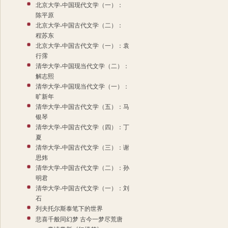
北京大学-中国现代文学（一）：
陈平原
北京大学-中国古代文学（二）：
程苏东
北京大学-中国古代文学（一）：袁
行霈
清华大学-中国现当代文学（二）：
解志熙
清华大学-中国现当代文学（一）：
旷新年
清华大学-中国古代文学（五）：马
银琴
清华大学-中国古代文学（四）：丁
夏
清华大学-中国古代文学（三）：谢
思炜
清华大学-中国古代文学（二）：孙
明君
清华大学-中国古代文学（一）：刘
石
列夫托尔斯泰笔下的世界
悲喜千般同幻梦 古今一梦尽荒唐