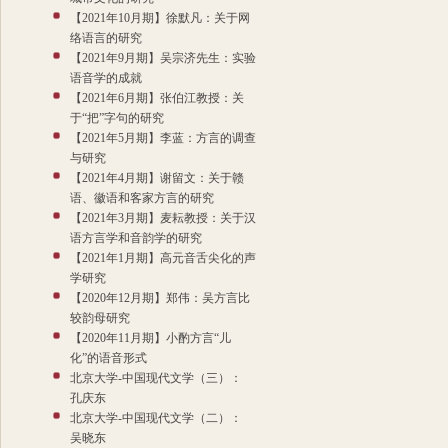
【2021年10月期】徐默凡：关于网
络语言的研究
【2021年9月期】吴宗济先生：实验
语音学的成就
【2021年6月期】张伯江教授：关
于“把”字句的研究
【2021年5月期】李蓝：方言的调查
与研究
【2021年4月期】谢留文：关于赣
语、徽语和客家方言的研究
【2021年3月期】麦耘教授：关于汉
语方言学和音韵学的研究
【2021年1月期】高元音舌尖化的声
学研究
【2020年12月期】郑伟：吴方言比
较韵母研究
【2020年11月期】小酌方言“儿
化”的语音形式
北京大学-中国现代文学（三）：
孔庆东
北京大学-中国现代文学（二）：
吴晓东