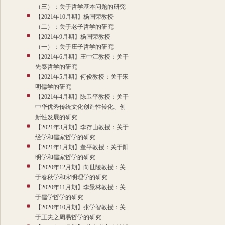
（三）：关于哲学基本问题的研究
【2021年10月期】杨国荣教授
（二）：关于老子哲学的研究
【2021年9月期】杨国荣教授
（一）：关于庄子哲学的研究
【2021年6月期】王中江教授：关于
先秦哲学的研究
【2021年5月期】何俊教授：关于宋
明儒学的研究
【2021年4月期】陈卫平教授：关于
中华优秀传统文化创造性转化、创
新性发展的研究
【2021年3月期】李存山教授：关于
经学和儒家哲学的研究
【2021年1月期】董平教授：关于阳
明学和儒家哲学的研究
【2020年12月期】向世陵教授：关
于春秋学和宋明理学的研究
【2020年11月期】李景林教授：关
于儒学哲学的研究
【2020年10月期】张学智教授：关
于王夫之周易哲学的研究