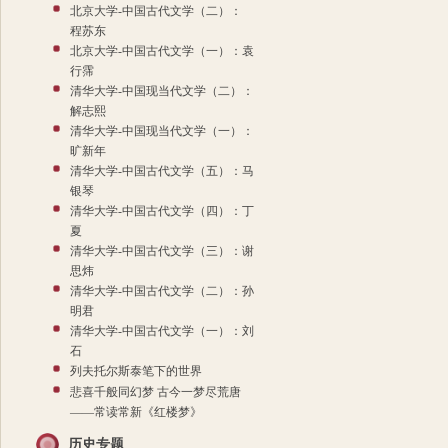
北京大学-中国古代文学（二）：
程苏东
北京大学-中国古代文学（一）：袁
行霈
清华大学-中国现当代文学（二）：
解志熙
清华大学-中国现当代文学（一）：
旷新年
清华大学-中国古代文学（五）：马
银琴
清华大学-中国古代文学（四）：丁
夏
清华大学-中国古代文学（三）：谢
思炜
清华大学-中国古代文学（二）：孙
明君
清华大学-中国古代文学（一）：刘
石
列夫托尔斯泰笔下的世界
悲喜千般同幻梦 古今一梦尽荒唐
——常读常新《红楼梦》
历史专题