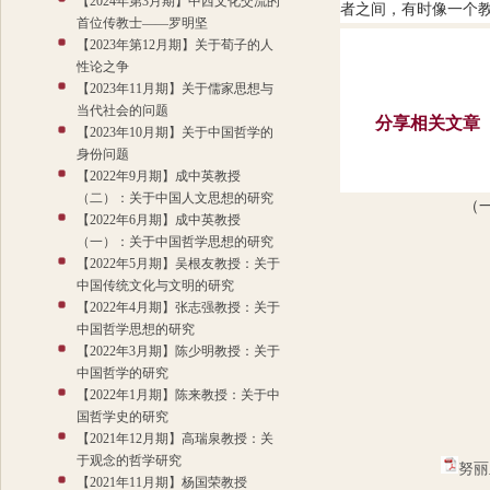
【2024年第3月期】中西文化交流的
者之间，有时像一个
首位传教士——罗明坚
【2023年第12月期】关于荀子的人
性论之争
【2023年11月期】关于儒家思想与
当代社会的问题
分享相关文章
【2023年10月期】关于中国哲学的
身份问题
【2022年9月期】成中英教授
（二）：关于中国人文思想的研究
（
【2022年6月期】成中英教授
（一）：关于中国哲学思想的研究
【2022年5月期】吴根友教授：关于
中国传统文化与文明的研究
【2022年4月期】张志强教授：关于
中国哲学思想的研究
【2022年3月期】陈少明教授：关于
中国哲学的研究
【2022年1月期】陈来教授：关于中
国哲学史的研究
【2021年12月期】高瑞泉教授：关
于观念的哲学研究
努丽
【2021年11月期】杨国荣教授