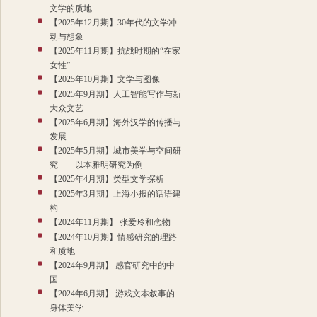
文学的质地
【2025年12月期】30年代的文学冲
动与想象
【2025年11月期】抗战时期的“在家
女性”
【2025年10月期】文学与图像
【2025年9月期】人工智能写作与新
大众文艺
【2025年6月期】海外汉学的传播与
发展
【2025年5月期】城市美学与空间研
究——以本雅明研究为例
【2025年4月期】类型文学探析
【2025年3月期】上海小报的话语建
构
【2024年11月期】 张爱玲和恋物
【2024年10月期】情感研究的理路
和质地
【2024年9月期】 感官研究中的中
国
【2024年6月期】 游戏文本叙事的
身体美学