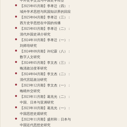
中外史学交流与中国史学转型
【2025年05月期】李孝迁（四）：
域外学术思想与民国知识界的回应
【2025年04月期】李孝迁（三）：
西方史学思想在中国的传播
【2025年03月期】李孝迁（二）：
清代外国史译介研究
【2024年10月期】李孝迁（一）：
刘师培研究
【2024年09月期】许纪霖（八）：
数字人文研究
【2024年05月期】李文杰（三）：
晚清政治变革研究
【2024年04月期】李文杰（二）：
清代宫廷政治研究
【2023年12月期】李文杰（一）：
晚晴外交研究
【2023年11月期】葛兆光（二）：
中国、日本与亚洲研究
【2023年10月期】葛兆光（一）：
中国思想史观研究
【2022年11月期】盛邦和：日本与
中国近代思想史研究