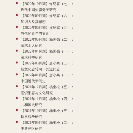
【2022年10月期】许纪霖（七）：
近代中国知识分子研究
【2022年09月期】许纪霖（六）：
知识人及其思想
【2022年06月期】许纪霖（五）：
当代的青年与文化
【2022年05月期】杨国强（二）：
清末士人研究
【2022年04月期】杨国强（一）：
清末科举研究
【2022年03月期】唐小兵（二）：
新文化史转向下的近代史
【2022年01月期】唐小兵（一）：
中国近代新闻史
【2021年12月期】杨奎松（五）：
意识形态与文化研究
【2021年11月期】杨奎松（四）：
共和国史研究
【2021年10月期】杨奎松（三）：
抗日战争研究
【2021年09月期】杨奎松（二）：
中共苏区研究