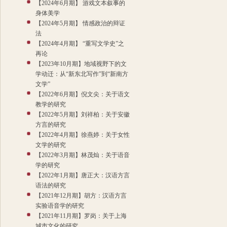
【2024年6月期】 游戏文本叙事的
身体美学
【2024年5月期】 情感政治的辩证
法
【2024年4月期】 “重写文学史”之
再论
【2023年10月期】地域视野下的文
学动迁：从“新东北写作”到“新南方
文学”
【2022年6月期】倪文尖：关于语文
教学的研究
【2022年5月期】刘祥柏：关于安徽
方言的研究
【2022年4月期】徐燕婷：关于女性
文学的研究
【2022年3月期】林茂灿：关于语音
学的研究
【2022年1月期】唐正大：汉语方言
语法的研究
【2021年12月期】胡方：汉语方言
实验语音学的研究
【2021年11月期】罗岗：关于上海
城市文化的研究