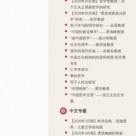
【2020年10月期】张学智教授：关
于王夫之周易哲学的研究
【2020年09月期】“黄老道家政治哲
学”研究——郑开教授
朱子学与阳明学研究——吴震教授
“中国经典诠释学”——景海峰教授
“做中国哲学”——陈少明教授
生生伦理学——杨泽波教授
儒学的现代价值——吴根友教授
中国文化精神的特质和智慧 郭齐勇
先生
仁学本体论
事的哲学
荀子人性论研究
“伦理精神”——樊浩教授
“中国哲学元理”——张立文先生专
题
中文专题
【2026年5月期】羚羊挂角，澄澈透
明：儿童文学的纯真
【2026年4月期】柔情婉媚的暗影：