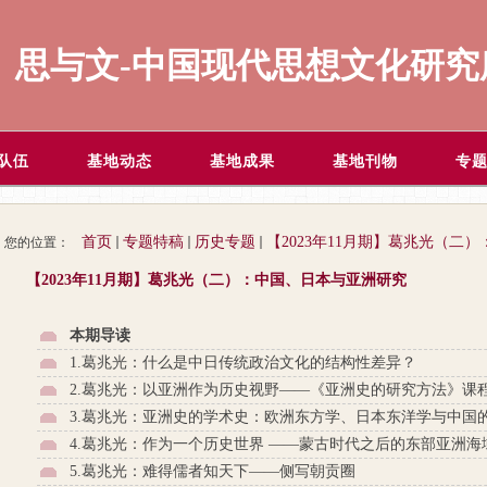
思与文-中国现代思想文化研究
队伍
基地动态
基地成果
基地刊物
专
首页
专题特稿
历史专题
【2023年11月期】葛兆光（二
您的位置：
【2023年11月期】葛兆光（二）：中国、日本与亚洲研究
本期导读
1.葛兆光：什么是中日传统政治文化的结构性差异？
2.葛兆光：以亚洲作为历史视野——《亚洲史的研究方法》课程前
3.葛兆光：亚洲史的学术史：欧洲东方学、日本东洋学与中国的亚
4.葛兆光：作为一个历史世界 ——蒙古时代之后的东部亚洲海
5.葛兆光：难得儒者知天下——侧写朝贡圈