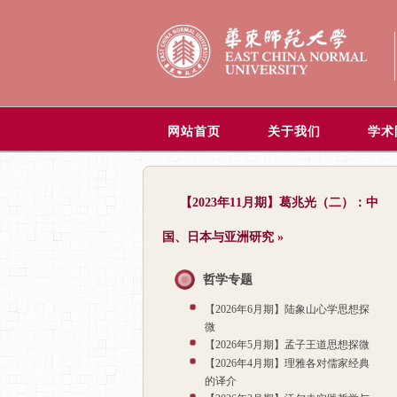
网站首页
关于我们
学术
【2023年11月期】葛兆光（二）：中
国、日本与亚洲研究
»
哲学专题
【2026年6月期】陆象山心学思想探
微
【2026年5月期】孟子王道思想探微
【2026年4月期】理雅各对儒家经典
的译介