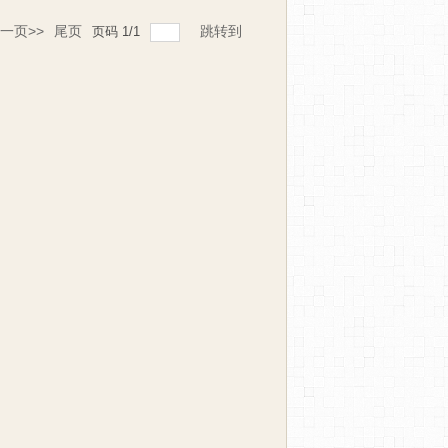
一页>>
尾页
跳转到
页码
1
/
1