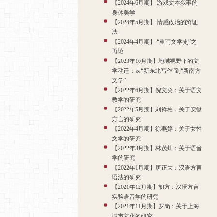
【2024年6月期】 游戏文本叙事的
身体美学
【2024年5月期】 情感政治的辩证
法
【2024年4月期】 “重写文学史”之
再论
【2023年10月期】地域视野下的文
学动迁：从“新东北写作”到“新南方
文学”
【2022年6月期】倪文尖：关于语文
教学的研究
【2022年5月期】刘祥柏：关于安徽
方言的研究
【2022年4月期】徐燕婷：关于女性
文学的研究
【2022年3月期】林茂灿：关于语音
学的研究
【2022年1月期】唐正大：汉语方言
语法的研究
【2021年12月期】胡方：汉语方言
实验语音学的研究
【2021年11月期】罗岗：关于上海
城市文化的研究