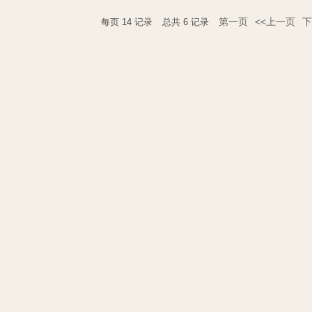
第一页
<<上一页
下
每页
14
记录
总共
6
记录