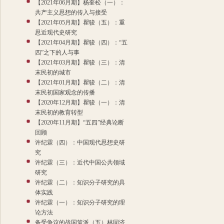
【2021年06月期】杨奎松（一）：
共产主义思想的传入与接受
【2021年05月期】瞿骏（五）：重
思近现代史研究
【2021年04月期】瞿骏（四）：“五
四”之下的人与事
【2021年03月期】瞿骏（三）：清
末民初的城市
【2021年01月期】瞿骏（二）：清
末民初国家观念的传播
【2020年12月期】瞿骏（一）：清
末民初的教育转型
【2020年11月期】“五四”经典论断
回顾
许纪霖（四）：中国现代思想史研
究
许纪霖（三）：近代中国公共领域
研究
许纪霖（二）：知识分子研究的具
体实践
许纪霖（一）：知识分子研究的理
论方法
备受争议的战国策派（五）林同济