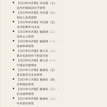
【2022年10月期】许纪霖（七）：
近代中国知识分子研究
【2022年09月期】许纪霖（六）：
知识人及其思想
【2022年06月期】许纪霖（五）：
当代的青年与文化
【2022年05月期】杨国强（二）：
清末士人研究
【2022年04月期】杨国强（一）：
清末科举研究
【2022年03月期】唐小兵（二）：
新文化史转向下的近代史
【2022年01月期】唐小兵（一）：
中国近代新闻史
【2021年12月期】杨奎松（五）：
意识形态与文化研究
【2021年11月期】杨奎松（四）：
共和国史研究
【2021年10月期】杨奎松（三）：
抗日战争研究
【2021年09月期】杨奎松（二）：
中共苏区研究