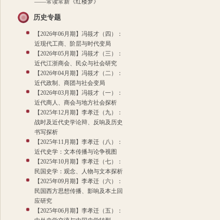
——常读常新《红楼梦》
历史专题
【2026年06月期】冯筱才（四）：
近现代工商、阶层与时代变局
【2026年05月期】冯筱才（三）：
近代江浙商会、民众与社会研究
【2026年04月期】冯筱才（二）：
近代政制、商团与社会变局
【2026年03月期】冯筱才（一）：
近代商人、商会与地方社会探析
【2025年12月期】李孝迁（九）：
战时及近代史学论辩、反响及历史
书写探析
【2025年11月期】李孝迁（八）：
近代史学：文本传播与论争视图
【2025年10月期】李孝迁（七）：
民国史学：观念、人物与文本探析
【2025年09月期】李孝迁（六）：
民国西方思想传播、影响及本土回
应研究
【2025年06月期】李孝迁（五）：