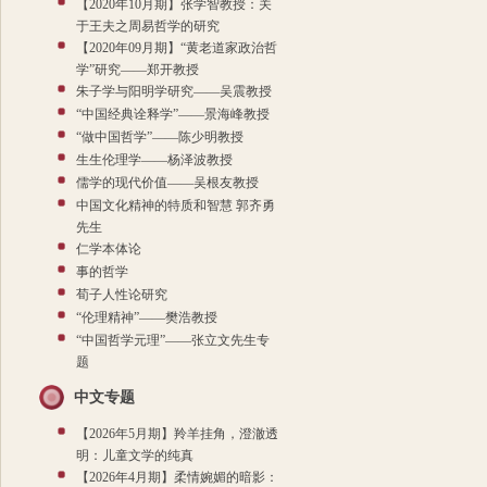
【2020年10月期】张学智教授：关
于王夫之周易哲学的研究
【2020年09月期】“黄老道家政治哲
学”研究——郑开教授
朱子学与阳明学研究——吴震教授
“中国经典诠释学”——景海峰教授
“做中国哲学”——陈少明教授
生生伦理学——杨泽波教授
儒学的现代价值——吴根友教授
中国文化精神的特质和智慧 郭齐勇
先生
仁学本体论
事的哲学
荀子人性论研究
“伦理精神”——樊浩教授
“中国哲学元理”——张立文先生专
题
中文专题
【2026年5月期】羚羊挂角，澄澈透
明：儿童文学的纯真
【2026年4月期】柔情婉媚的暗影：