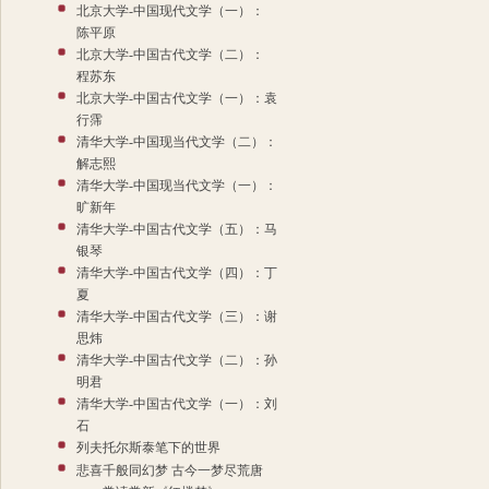
北京大学-中国现代文学（一）：
陈平原
北京大学-中国古代文学（二）：
程苏东
北京大学-中国古代文学（一）：袁
行霈
清华大学-中国现当代文学（二）：
解志熙
清华大学-中国现当代文学（一）：
旷新年
清华大学-中国古代文学（五）：马
银琴
清华大学-中国古代文学（四）：丁
夏
清华大学-中国古代文学（三）：谢
思炜
清华大学-中国古代文学（二）：孙
明君
清华大学-中国古代文学（一）：刘
石
列夫托尔斯泰笔下的世界
悲喜千般同幻梦 古今一梦尽荒唐