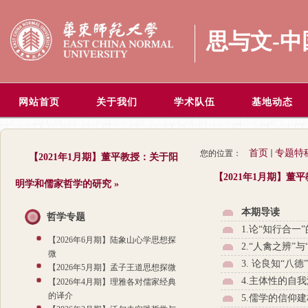
思与文-
网站首页
关于我们
学术队伍
基地动态
首页
专题特
您的位置：
【2021年1月期】董平教授：关于阳
【2021年1月期】
明学和儒家哲学的研究
»
本期导读
哲学专题
1.论“知行合一
【2026年6月期】陆象山心学思想探
2.“人禽之辨”
微
3. 论良知“八德”
【2026年5月期】孟子王道思想探微
4.主体性的自我
【2026年4月期】理雅各对儒家经典
的译介
5.儒学的信仰建