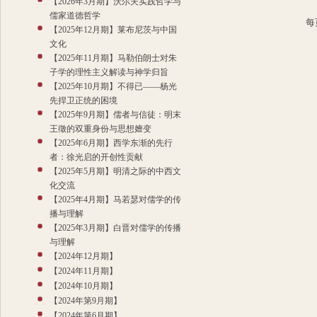
【2026年3月期】沃尔夫实践哲学与
儒家道德哲学
每
【2025年12月期】莱布尼茨与中国
文化
【2025年11月期】马勒伯朗士对朱
子学的理性主义解读与神学归旨
【2025年10月期】不得已——杨光
先捍卫正统的困境
【2025年9月期】儒者与信徒：明末
王徵的双重身份与思想嬗变
【2025年6月期】西学东渐的先行
者：徐光启的开创性贡献
【2025年5月期】明清之际的中西文
化交流
【2025年4月期】马若瑟对儒学的传
播与理解
【2025年3月期】白晋对儒学的传播
与理解
【2024年12月期】
【2024年11月期】
【2024年10月期】
【2024年第9月期】
【2024年第6月期】