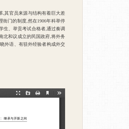
革
,
其官员来源与结构有着巨大差
理衙门的制度
,
然在
1906
年科举停
学生、举贡考试合格者
,
通过奏调
南北和议成立的民国政府
,
将外务
通晓外语、有驻外经验者构成外交