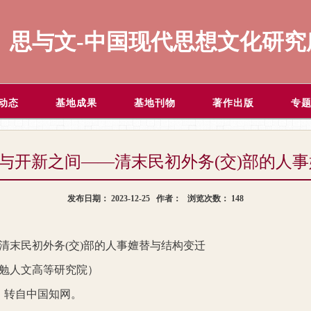
思与文-中国现代思想文化研究
动态
基地成果
基地刊物
著作出版
专
承与开新之间——清末民初外务(交)部的人
发布日期：
2023-12-25
作者：
浏览次数：
148
清末民初外务
(
交
)
部的人事嬗替与结构变迁
勉人文高等研究院）
，转自中国知网。