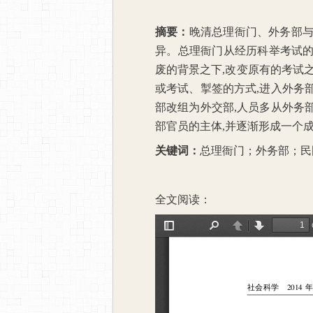
摘要：
晚清总理衙门、外务部
异。总理衙门从经历科举考试
废的背景之下
,
改变原有的考试
或考试、掣签的方式
,
进入外务
部改组为外交部
,
人员多从外务
部官员的主体
,
并逐渐形成一个
关键词：
总理衙门；外务部；民
全文阅读：