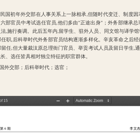
与民国初年外交部在人事关系上一脉相承
,
但随时代变迁、制度因
的六部官员中考试选任官员
,
他们多由
"
正途出身
"
；外务部继承总
之法
,
施行奏调。此后五年内
,
留学生、驻外人员、同文馆与译学馆
部任职
,
后科举时代外务部官员结构逐渐多样化。辛亥革命之后经
部留任
,
但大量裁汰原总理衙门官员、举贡考试人员及留日学生
,
成长、选任皆具相对独立特征的职官群体。
国外交部；后科举时代；选官；