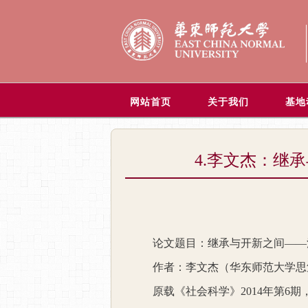
网站首页
关于我们
基地
4.李文杰：继
论文题目：继承与开新之间——
作者：李文杰（华东师范大学思
原载《社会科学》
2014
年第
6
期