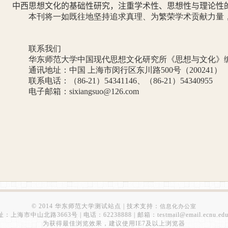
中西思想文化的基础性研究，注重学术性、思想性与理论性
本刊将一如既往地坚持追求真理、为繁荣学术贡献力量
联系我们
华东师范大学中国现代思想文化研究所《思想与文化》
通讯地址：中国 上海市闵行区东川路
500
号（
200241
）
联系电话：（
86-21
）
54341146
、（
86-21
）
54340955
电子邮箱：
sixiangsuo@126.com
© 2014 华东师范大学测试站点 | 技术支持：
信息化办公室
：上海市中山北路3663号 | 电话：62238888 | 邮箱：testmail@email.ecnu.edu
为获得最佳浏览效果，建议使用IE7及以上浏览器