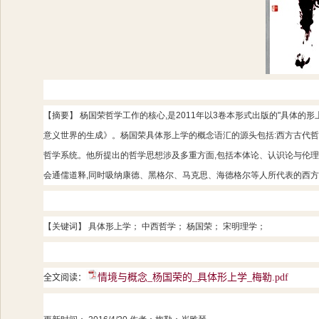
【摘要】 杨国荣哲学工作的核心
,
是
2011
年以
3
卷本形式出版的
"
具体的形
意义世界的生成》。杨国荣具体形上学的概念语汇的源头包括
:
西方古代哲
哲学系统。他所提出的哲学思想涉及多重方面
,
包括本体论、认识论与伦理
会通儒道释
,
同时吸纳康德、黑格尔、马克思、海德格尔等人所代表的西方
【关键词】 具体形上学； 中西哲学； 杨国荣； 宋明理学；
情境与概念_杨国荣的_具体形上学_梅勒.pdf
全文阅读：