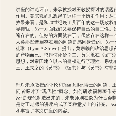
讲座的讨论环节，朱承教授对王教授探讨的话题
作用。黄宗羲的思想起了这样一个历史作用：从
效果来看，是和
20
世纪晚了几百年的这一场政权
界接轨，另一方面我们又要保持自己的自主性。
遍存在的。但好的方面就在于，虽然存在这样一
人类那些普遍存在着的问题是感同身受的。另一
徒琳（
Lynn A.Struve
）提出，黄宗羲的政治思想
的产物而已。您作何评价？二、黄宗羲在《留书
思想，对帝国建立以来的皇权进行了理性、系统
三、王夫之的《黄书》《留书》与《黄书》有非
针对朱承教授的评论和
Jean Julien
博士的问题，
问者探讨了“现代性”概念、如何研读福柯著作
家”是现代制造出来的，朱老师则在谈为什么会
是对王老师的讲座构成了某种意义上的补充。
Jea
和丰富了本次讲座的内容。