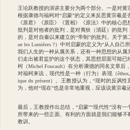
王论跃教授的演讲主要分为两个部分。一是对黄
根据康德与福柯对“启蒙”的定义来反思黄宗羲
《原君》《原臣》《置相》《原法》中的核心思
批判是对他者的批判，是对夷狄（清廷）的批判
的，是对自秦以来建立的“帝制”的批判。关于第
ue les Lumières ?
）中对启蒙的定义为“从人自己
我们人生的一种从属关系，还有一种思想的从属
们走出被君监护的这个状态，其思想层面可能已
柯（
Michel Foucault
）在分析康德的同名文章后
对福柯来说，现代性是一种（行为）表现（
êthos
ique du présent
）。王教授认为，“现时的反讽性
为，他对“现在”也是非常地重视，应该说黄宗羲
最后，王教授作出总结，“启蒙”“现代性”没有一
所带来的一些正面、有利的方面就是我们能够不断
教训。