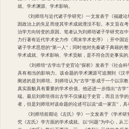
就、学术渊源、学术影响。
《刘师培与近代诸子学研究》一文发表于《福建论
因政治上的失足而使其学术成就湮没不彰。本文旨在考
治学方向转变的原因。笔者认为刘师培诸子学研究在中
力行著有近代学术史力作《周末学术史序》；开中国近
诸子学术思想的
“
第一人
”
；同时他对先秦诸子典籍的整
学术成就、学术影响、学术贡献，是不符合历史事实的
《刘师培“古学出于史官论”探析》发表于《社会科
具有相当的影响力。该命题的学术渊源可追溯到《汉
阐述的是刘师培。刘师培认为
“
古学
”
形成于一个以宗教
真实面貌具有重要的学术价值。他还进一步指出
“
古学
”
端。最后刘师培得出古学不仅缘起于史官，而且古学的
者，但是刘师培对该命题的论述可以说
“
成一家言
”
，具
《刘师培前期论《左氏》学》一文发表于《学术研
究《左氏》学方面的学术成就。以“问题”为中心，从