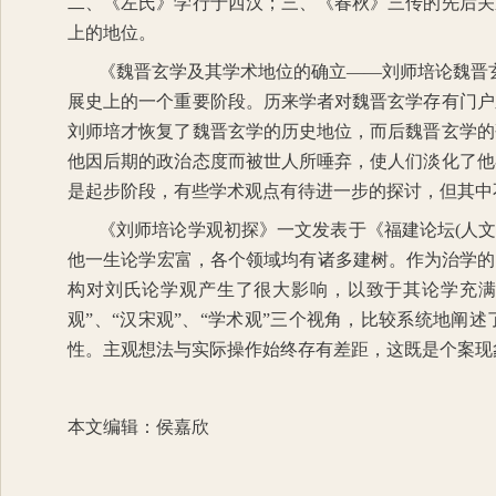
二、《左氏》学行于西汉；三、《春秋》三传的先后关
上的地位。
《魏晋玄学及其学术地位的确立——刘师培论魏晋
展史上的一个重要阶段。历来学者对魏晋玄学存有门户
刘师培才恢复了魏晋玄学的历史地位，而后魏晋玄学的
他因后期的政治态度而被世人所唾弃，使人们淡化了他
是起步阶段，有些学术观点有待进一步的探讨，但其中
《刘师培论学观初探》一文发表于《福建论坛
(
人
他一生论学宏富，各个领域均有诸多建树。作为治学的
构对刘氏论学观产生了很大影响，以致于其论学充
观
”
、
“
汉宋观
”
、
“
学术观
”
三个视角，比较系统地阐述
性。主观想法与实际操作始终存有差距，这既是个案现
本文编辑：侯嘉欣